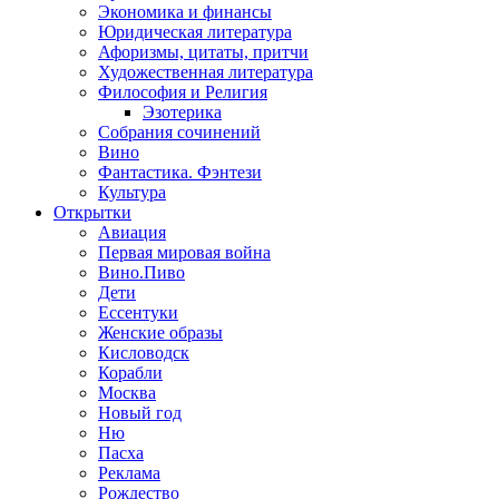
Экономика и финансы
Юридическая литература
Афоризмы, цитаты, притчи
Художественная литература
Философия и Религия
Эзотерика
Собрания сочинений
Вино
Фантастика. Фэнтези
Культура
Открытки
Авиация
Первая мировая война
Вино.Пиво
Дети
Ессентуки
Женские образы
Кисловодск
Корабли
Москва
Новый год
Ню
Пасха
Реклама
Рождество