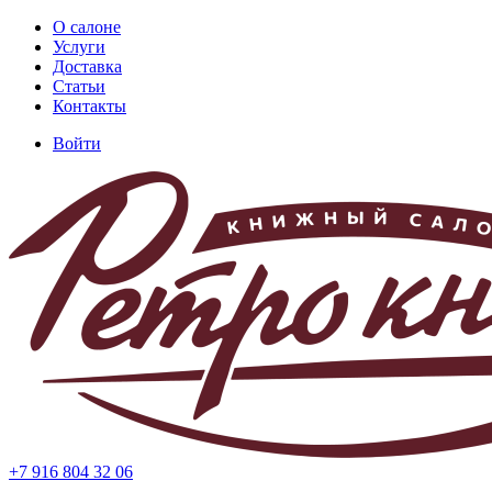
Перейти
О салоне
к
Услуги
Основная
основному
Доставка
навигация
содержанию
Статьи
Контакты
Войти
Меню
учётной
записи
пользователя
+7 916 804 32 06