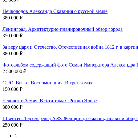
Нечволодов Александр Сказания о русской земле
380 000 ₽
Ленинград. Архитектурно-планировочный обзор города
350 000 ₽
За веру царя и Отечество. Отечественная война 1812 г. в карти
380 000 ₽
Фотоальбом содержащий фото Семьи Императора Александра I
2 500 000 ₽
С. Ю. Витте. Воспоминания. В трех томах.
150 000 ₽
Человек и Земля. В 6-ти томах. Реклю Элизе
380 000 ₽
Швейгер-Лерхенфельд А.Ф. Женщина, ее жизнь, нравы и общес
250 000 ₽
1