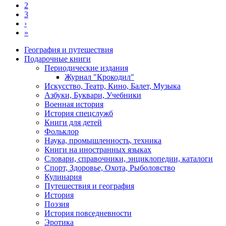
2
Нумерация
3
страниц
›
Следующая
»
страница
Последняя
страница
География и путешествия
Подарочные книги
Разделы
Периодические издания
каталога
Журнал "Крокодил"
Искусство, Театр, Кино, Балет, Музыка
Азбуки, Буквари, Учебники
Военная история
История спецслужб
Книги для детей
Фольклор
Наука, промышленность, техника
Книги на иностранных языках
Словари, справочники, энциклопедии, каталоги
Спорт, Здоровье, Охота, Рыболовство
Кулинария
Путешествия и география
История
Поэзия
История повседневности
Эротика