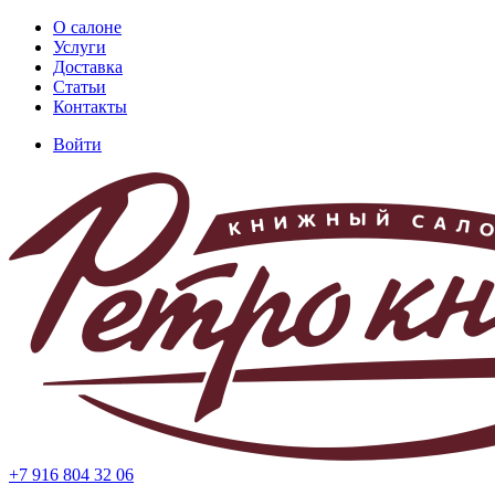
Перейти
О салоне
к
Услуги
Основная
основному
Доставка
навигация
содержанию
Статьи
Контакты
Войти
Меню
учётной
записи
пользователя
+7 916 804 32 06