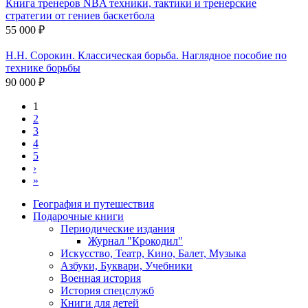
Книга тренеров NBA техники, тактики и тренерские
стратегии от гениев баскетбола
55 000 ₽
Н.Н. Сорокин. Классическая борьба. Наглядное пособие по
технике борьбы
90 000 ₽
1
2
Нумерация
3
страниц
4
5
›
Следующая
»
страница
Последняя
страница
География и путешествия
Подарочные книги
Разделы
Периодические издания
каталога
Журнал "Крокодил"
Искусство, Театр, Кино, Балет, Музыка
Азбуки, Буквари, Учебники
Военная история
История спецслужб
Книги для детей