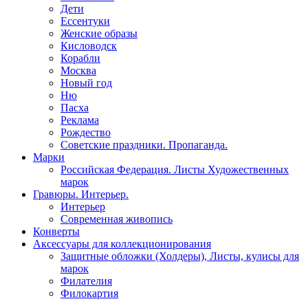
Дети
Ессентуки
Женские образы
Кисловодск
Корабли
Москва
Новый год
Ню
Пасха
Реклама
Рождество
Советские праздники. Пропаганда.
Марки
Российская Федерация. Листы Художественных
марок
Гравюры. Интерьер.
Интерьер
Современная живопись
Конверты
Аксессуары для коллекционирования
Защитные обложки (Холдеры), Листы, кулисы для
марок
Филателия
Филокартия