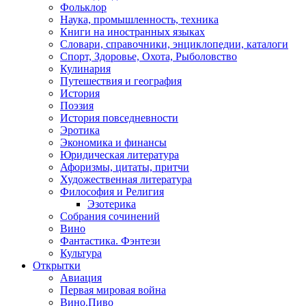
Фольклор
Наука, промышленность, техника
Книги на иностранных языках
Словари, справочники, энциклопедии, каталоги
Спорт, Здоровье, Охота, Рыболовство
Кулинария
Путешествия и география
История
Поэзия
История повседневности
Эротика
Экономика и финансы
Юридическая литература
Афоризмы, цитаты, притчи
Художественная литература
Философия и Религия
Эзотерика
Собрания сочинений
Вино
Фантастика. Фэнтези
Культура
Открытки
Авиация
Первая мировая война
Вино.Пиво