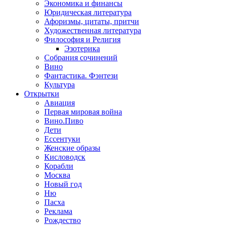
Экономика и финансы
Юридическая литература
Афоризмы, цитаты, притчи
Художественная литература
Философия и Религия
Эзотерика
Собрания сочинений
Вино
Фантастика. Фэнтези
Культура
Открытки
Авиация
Первая мировая война
Вино.Пиво
Дети
Ессентуки
Женские образы
Кисловодск
Корабли
Москва
Новый год
Ню
Пасха
Реклама
Рождество