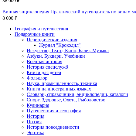
38 000 ₽
Винная энциклопедия Практический путеводитель по винам ми
8 000 ₽
География и путешествия
Подарочные книги
Разделы
Периодические издания
каталога
Журнал "Крокодил"
Искусство, Театр, Кино, Балет, Музыка
Азбуки, Буквари, Учебники
Военная история
История спецслужб
Книги для детей
Фольклор
Наука, промышленность, техника
Книги на иностранных языках
Словари, справочники, энциклопедии, каталоги
Спорт, Здоровье, Охота, Рыболовство
Кулинария
Путешествия и география
История
Поэзия
История повседневности
Эротика