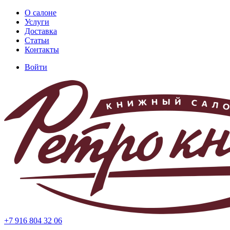
Перейти
О салоне
к
Услуги
Основная
основному
Доставка
навигация
содержанию
Статьи
Контакты
Войти
Меню
учётной
записи
пользователя
+7 916 804 32 06