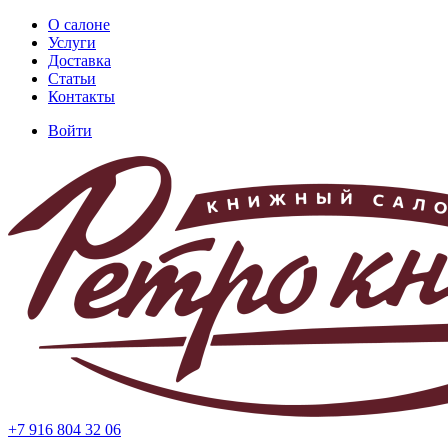
Перейти
О салоне
к
Услуги
Основная
основному
Доставка
навигация
содержанию
Статьи
Контакты
Войти
Меню
учётной
записи
пользователя
+7 916 804 32 06