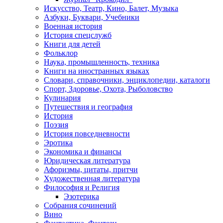
Искусство, Театр, Кино, Балет, Музыка
Азбуки, Буквари, Учебники
Военная история
История спецслужб
Книги для детей
Фольклор
Наука, промышленность, техника
Книги на иностранных языках
Словари, справочники, энциклопедии, каталоги
Спорт, Здоровье, Охота, Рыболовство
Кулинария
Путешествия и география
История
Поэзия
История повседневности
Эротика
Экономика и финансы
Юридическая литература
Афоризмы, цитаты, притчи
Художественная литература
Философия и Религия
Эзотерика
Собрания сочинений
Вино