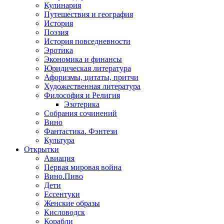
Кулинария
Путешествия и география
История
Поэзия
История повседневности
Эротика
Экономика и финансы
Юридическая литература
Афоризмы, цитаты, притчи
Художественная литература
Философия и Религия
Эзотерика
Собрания сочинений
Вино
Фантастика. Фэнтези
Культура
Открытки
Авиация
Первая мировая война
Вино.Пиво
Дети
Ессентуки
Женские образы
Кисловодск
Корабли