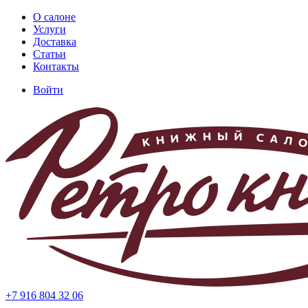
Перейти
О салоне
к
Услуги
Основная
основному
Доставка
навигация
содержанию
Статьи
Контакты
Войти
Меню
учётной
записи
пользователя
+7 916 804 32 06