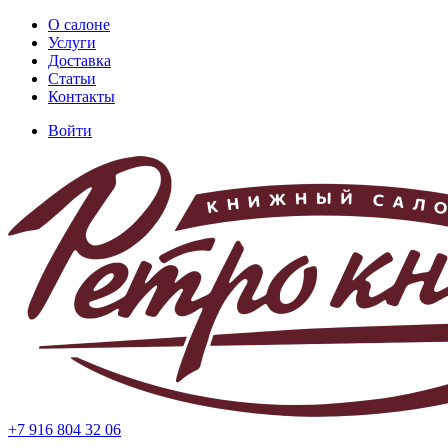
Перейти
О салоне
к
Услуги
Основная
основному
Доставка
навигация
содержанию
Статьи
Контакты
Войти
Меню
учётной
записи
пользователя
+7 916 804 32 06