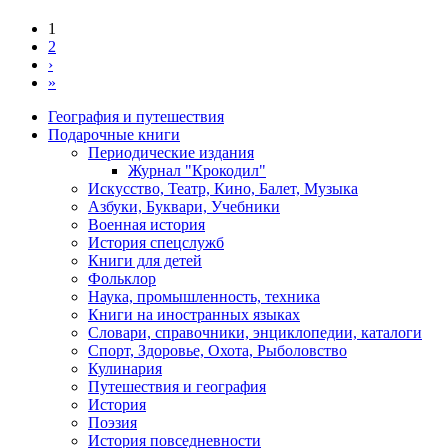
1
2
Нумерация
›
Следующая
страниц
»
страница
Последняя
страница
География и путешествия
Подарочные книги
Разделы
Периодические издания
каталога
Журнал "Крокодил"
Искусство, Театр, Кино, Балет, Музыка
Азбуки, Буквари, Учебники
Военная история
История спецслужб
Книги для детей
Фольклор
Наука, промышленность, техника
Книги на иностранных языках
Словари, справочники, энциклопедии, каталоги
Спорт, Здоровье, Охота, Рыболовство
Кулинария
Путешествия и география
История
Поэзия
История повседневности