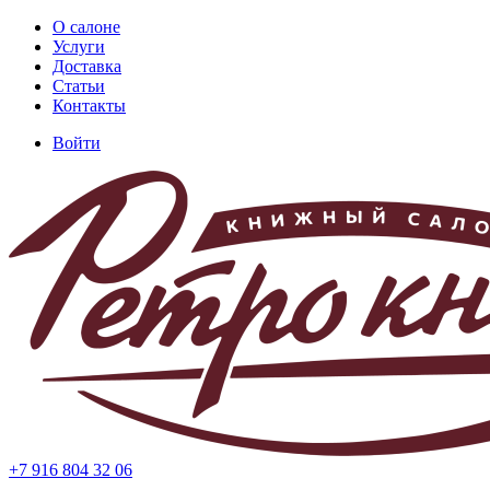
Перейти
О салоне
к
Услуги
Основная
основному
Доставка
навигация
содержанию
Статьи
Контакты
Войти
Меню
учётной
записи
пользователя
+7 916 804 32 06