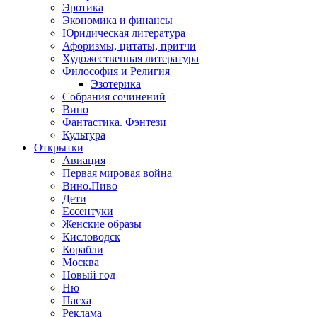
Эротика
Экономика и финансы
Юридическая литература
Афоризмы, цитаты, притчи
Художественная литература
Философия и Религия
Эзотерика
Собрания сочинений
Вино
Фантастика. Фэнтези
Культура
Открытки
Авиация
Первая мировая война
Вино.Пиво
Дети
Ессентуки
Женские образы
Кисловодск
Корабли
Москва
Новый год
Ню
Пасха
Реклама