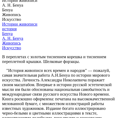
Истории живописи
А. Н. Бенуа
Бенуа
Живопись
Искусство
Истории живописи
история
Бенуа
А. Н. Бенуа
Живопись
Искусство
В переплетах с золотым тиснением корешка и тиснением
переплетной крышки. Шелковые форзацы.
"История живописи всех времен и народов" — пожалуй,
самая значительная работа А.Н.Бенуа по истории мирового
искусства. Личность Александра Николаевича поражает
своим масштабом. Впервые в истории русской эстетической
мысли им были обоснованы национальная самобытность и
международные связи русского искусства Нового времени.
Книга роскошно оформлена: печатана на высококачественной
мелованной бумаге, с множеством иллюстраций работы
известных художников. Издание богато иллюстрировано
черно-белыми и цветными иллюстрациями в тексте,
иллюстрациями-вклейками, виньетками и концовками.