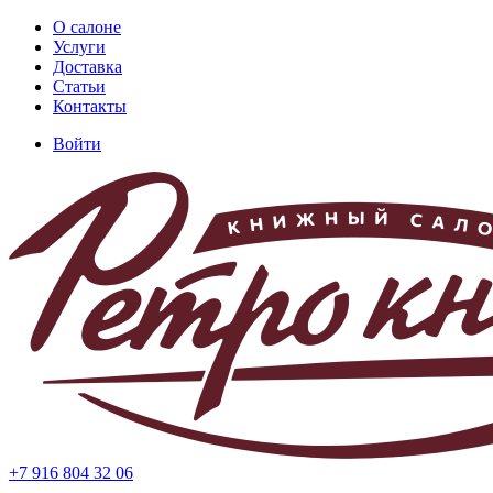
Перейти
О салоне
к
Услуги
Основная
основному
Доставка
навигация
содержанию
Статьи
Контакты
Войти
Меню
учётной
записи
пользователя
+7 916 804 32 06