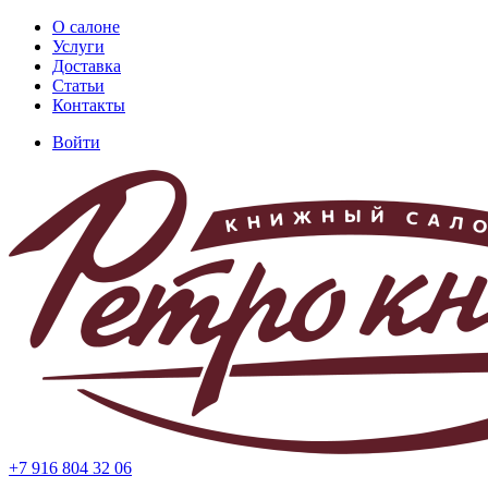
Перейти
О салоне
к
Услуги
Основная
основному
Доставка
навигация
содержанию
Статьи
Контакты
Войти
Меню
учётной
записи
пользователя
+7 916 804 32 06