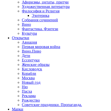
Афоризмы, цитаты, притчи
Художественная литература
Философия и Религия
Эзотерика
Собрания сочинений
Вино
Фантастика. Фэнтези
Культура
Открытки
Авиация
Первая мировая война
Вино.Пиво
Дети
Ессентуки
Женские образы
Кисловодск
Корабли
Москва
Новый год
Ню
Пасха
Реклама
Рождество
Советские праздники. Пропаганда.
Марки