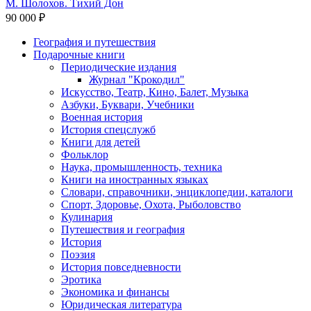
М. Шолохов. Тихий Дон
90 000 ₽
География и путешествия
Подарочные книги
Разделы
Периодические издания
каталога
Журнал "Крокодил"
Искусство, Театр, Кино, Балет, Музыка
Азбуки, Буквари, Учебники
Военная история
История спецслужб
Книги для детей
Фольклор
Наука, промышленность, техника
Книги на иностранных языках
Словари, справочники, энциклопедии, каталоги
Спорт, Здоровье, Охота, Рыболовство
Кулинария
Путешествия и география
История
Поэзия
История повседневности
Эротика
Экономика и финансы
Юридическая литература