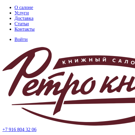
Перейти
О салоне
к
Услуги
Основная
основному
Доставка
навигация
содержанию
Статьи
Контакты
Войти
Меню
учётной
записи
пользователя
+7 916 804 32 06