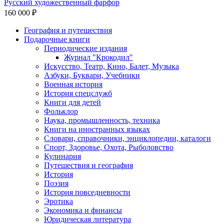
Русский художественный фарфор
160 000 ₽
География и путешествия
Подарочные книги
Разделы
Периодические издания
каталога
Журнал "Крокодил"
Искусство, Театр, Кино, Балет, Музыка
Азбуки, Буквари, Учебники
Военная история
История спецслужб
Книги для детей
Фольклор
Наука, промышленность, техника
Книги на иностранных языках
Словари, справочники, энциклопедии, каталоги
Спорт, Здоровье, Охота, Рыболовство
Кулинария
Путешествия и география
История
Поэзия
История повседневности
Эротика
Экономика и финансы
Юридическая литература