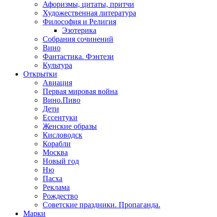
Афоризмы, цитаты, притчи
Художественная литература
Философия и Религия
Эзотерика
Собрания сочинений
Вино
Фантастика. Фэнтези
Культура
Открытки
Авиация
Первая мировая война
Вино.Пиво
Дети
Ессентуки
Женские образы
Кисловодск
Корабли
Москва
Новый год
Ню
Пасха
Реклама
Рождество
Советские праздники. Пропаганда.
Марки