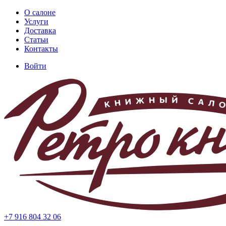
Перейти
О салоне
к
Услуги
Основная
основному
Доставка
навигация
содержанию
Статьи
Контакты
Войти
Меню
учётной
записи
пользователя
+7 916 804 32 06