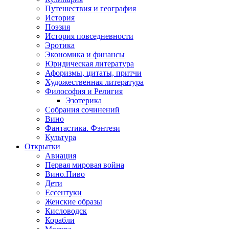
Путешествия и география
История
Поэзия
История повседневности
Эротика
Экономика и финансы
Юридическая литература
Афоризмы, цитаты, притчи
Художественная литература
Философия и Религия
Эзотерика
Собрания сочинений
Вино
Фантастика. Фэнтези
Культура
Открытки
Авиация
Первая мировая война
Вино.Пиво
Дети
Ессентуки
Женские образы
Кисловодск
Корабли