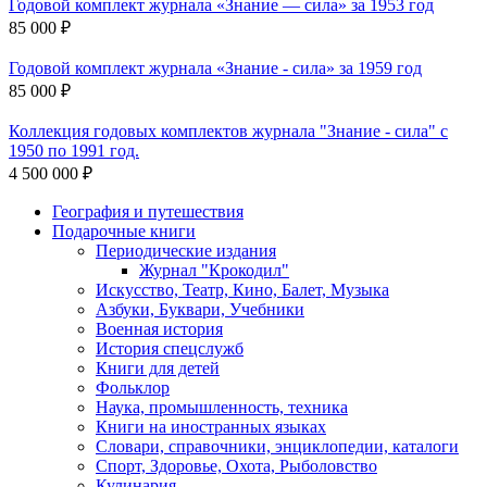
Годовой комплект журнала «Знание — сила» за 1953 год
85 000 ₽
Годовой комплект журнала «Знание - сила» за 1959 год
85 000 ₽
Коллекция годовых комплектов журнала "Знание - сила" с
1950 по 1991 год.
4 500 000 ₽
География и путешествия
Подарочные книги
Разделы
Периодические издания
каталога
Журнал "Крокодил"
Искусство, Театр, Кино, Балет, Музыка
Азбуки, Буквари, Учебники
Военная история
История спецслужб
Книги для детей
Фольклор
Наука, промышленность, техника
Книги на иностранных языках
Словари, справочники, энциклопедии, каталоги
Спорт, Здоровье, Охота, Рыболовство
Кулинария