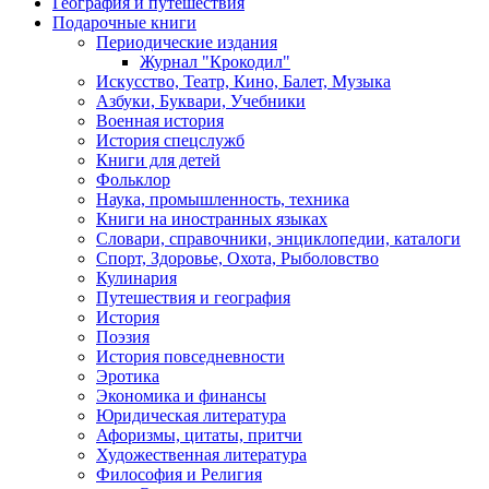
География и путешествия
Подарочные книги
Разделы
Периодические издания
каталога
Журнал "Крокодил"
Искусство, Театр, Кино, Балет, Музыка
Азбуки, Буквари, Учебники
Военная история
История спецслужб
Книги для детей
Фольклор
Наука, промышленность, техника
Книги на иностранных языках
Словари, справочники, энциклопедии, каталоги
Спорт, Здоровье, Охота, Рыболовство
Кулинария
Путешествия и география
История
Поэзия
История повседневности
Эротика
Экономика и финансы
Юридическая литература
Афоризмы, цитаты, притчи
Художественная литература
Философия и Религия