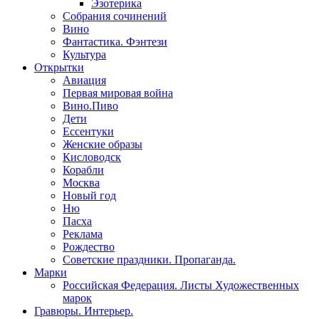
Эзотерика
Собрания сочинений
Вино
Фантастика. Фэнтези
Культура
Открытки
Авиация
Первая мировая война
Вино.Пиво
Дети
Ессентуки
Женские образы
Кисловодск
Корабли
Москва
Новый год
Ню
Пасха
Реклама
Рождество
Советские праздники. Пропаганда.
Марки
Российская Федерация. Листы Художественных
марок
Гравюры. Интерьер.