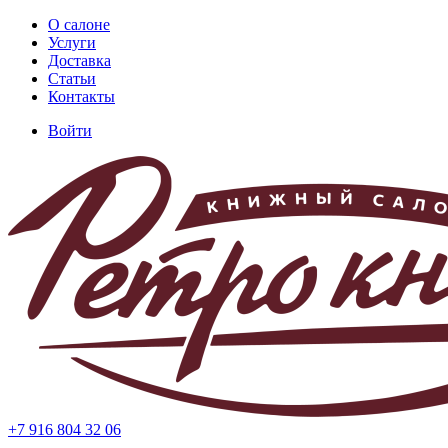
Перейти
О салоне
к
Услуги
Основная
основному
Доставка
навигация
содержанию
Статьи
Контакты
Войти
Меню
учётной
записи
пользователя
+7 916 804 32 06