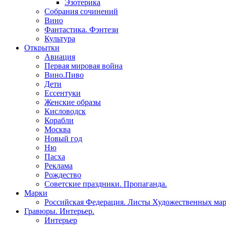
Эзотерика
Собрания сочинений
Вино
Фантастика. Фэнтези
Культура
Открытки
Авиация
Первая мировая война
Вино.Пиво
Дети
Ессентуки
Женские образы
Кисловодск
Корабли
Москва
Новый год
Ню
Пасха
Реклама
Рождество
Советские праздники. Пропаганда.
Марки
Российская Федерация. Листы Художественных ма
Гравюры. Интерьер.
Интерьер