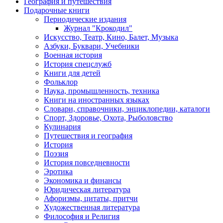
География и путешествия
Подарочные книги
Разделы
Периодические издания
каталога
Журнал "Крокодил"
Искусство, Театр, Кино, Балет, Музыка
Азбуки, Буквари, Учебники
Военная история
История спецслужб
Книги для детей
Фольклор
Наука, промышленность, техника
Книги на иностранных языках
Словари, справочники, энциклопедии, каталоги
Спорт, Здоровье, Охота, Рыболовство
Кулинария
Путешествия и география
История
Поэзия
История повседневности
Эротика
Экономика и финансы
Юридическая литература
Афоризмы, цитаты, притчи
Художественная литература
Философия и Религия