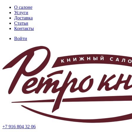
Перейти
О салоне
к
Услуги
Основная
основному
Доставка
навигация
содержанию
Статьи
Контакты
Войти
Меню
учётной
записи
пользователя
+7 916 804 32 06