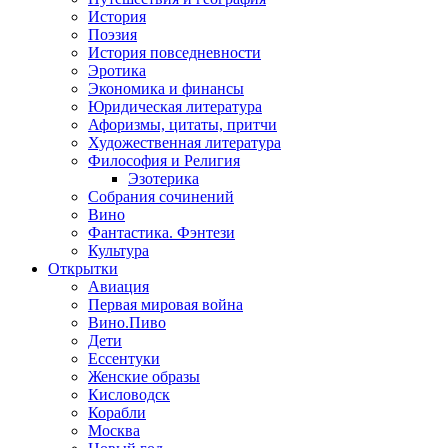
История
Поэзия
История повседневности
Эротика
Экономика и финансы
Юридическая литература
Афоризмы, цитаты, притчи
Художественная литература
Философия и Религия
Эзотерика
Собрания сочинений
Вино
Фантастика. Фэнтези
Культура
Открытки
Авиация
Первая мировая война
Вино.Пиво
Дети
Ессентуки
Женские образы
Кисловодск
Корабли
Москва