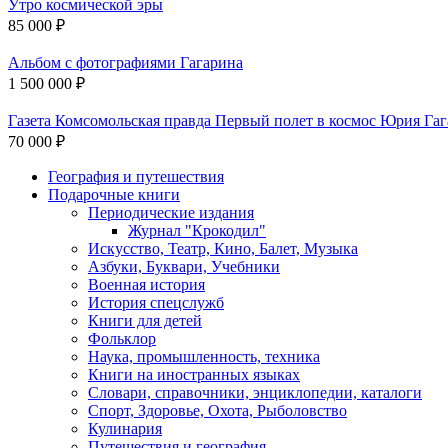
Утро космической эры
85 000 ₽
Альбом с фотографиями Гагарина
1 500 000 ₽
Газета Комсомольская правда Первый полет в космос Юрия Га
70 000 ₽
География и путешествия
Подарочные книги
Разделы
Периодические издания
каталога
Журнал "Крокодил"
Искусство, Театр, Кино, Балет, Музыка
Азбуки, Буквари, Учебники
Военная история
История спецслужб
Книги для детей
Фольклор
Наука, промышленность, техника
Книги на иностранных языках
Словари, справочники, энциклопедии, каталоги
Спорт, Здоровье, Охота, Рыболовство
Кулинария
Путешествия и география