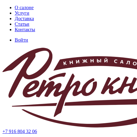
Перейти
О салоне
к
Услуги
Основная
основному
Доставка
навигация
содержанию
Статьи
Контакты
Войти
Меню
учётной
записи
пользователя
+7 916 804 32 06