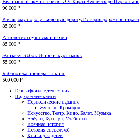
Величайшие армии и битвы. От Карла Великого до Первой ми
90 000 ₽
К каждому порогу - хорошую дорогу. История дорожной отрасли в п
85 000 ₽
Антология грузинской поэзии
85 000 ₽
Элизабет Эббот. История куртизанок
55 000 ₽
Библиотека пионера. 12 книг
500 000 ₽
География и путешествия
Подарочные книги
Разделы
Периодические издания
каталога
Журнал "Крокодил"
Искусство, Театр, Кино, Балет, Музыка
Азбуки, Буквари, Учебники
Военная история
История спецслужб
Книги для детей