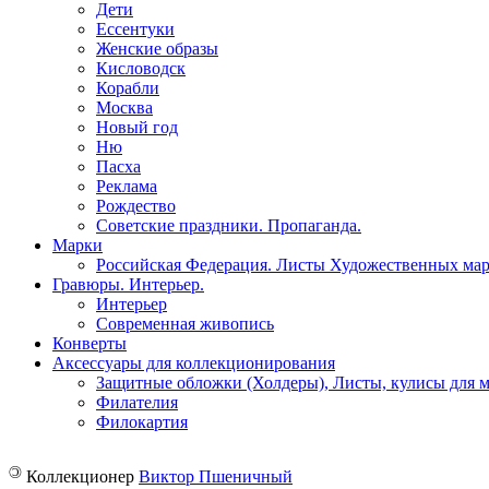
Дети
Ессентуки
Женские образы
Кисловодск
Корабли
Москва
Новый год
Ню
Пасха
Реклама
Рождество
Советские праздники. Пропаганда.
Марки
Российская Федерация. Листы Художественных ма
Гравюры. Интерьер.
Интерьер
Современная живопись
Конверты
Аксессуары для коллекционирования
Защитные обложки (Холдеры), Листы, кулисы для 
Филателия
Филокартия
©
Коллекционер
Виктор Пшеничный