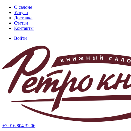
Перейти
О салоне
к
Услуги
Основная
основному
Доставка
навигация
содержанию
Статьи
Контакты
Войти
Меню
учётной
записи
пользователя
+7 916 804 32 06