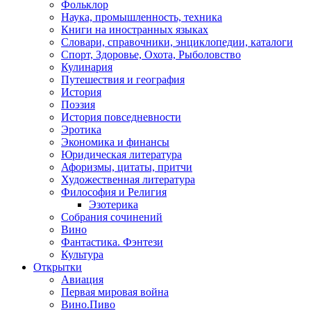
Фольклор
Наука, промышленность, техника
Книги на иностранных языках
Словари, справочники, энциклопедии, каталоги
Спорт, Здоровье, Охота, Рыболовство
Кулинария
Путешествия и география
История
Поэзия
История повседневности
Эротика
Экономика и финансы
Юридическая литература
Афоризмы, цитаты, притчи
Художественная литература
Философия и Религия
Эзотерика
Собрания сочинений
Вино
Фантастика. Фэнтези
Культура
Открытки
Авиация
Первая мировая война
Вино.Пиво