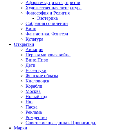
Афоризмы, цитаты, притчи
Художественная литература
Философия и Религия
Эзотерика
Собрания сочинений
Вино
Фантастика. Фэнтези
Культура
Открытки
Авиация
Первая мировая война
Вино.Пиво
Дети
Ессентуки
Женские образы
Кисловодск
Корабли
Москва
Новый год
Ню
Пасха
Реклама
Рождество
Советские праздники. Пропаганда.
Марки