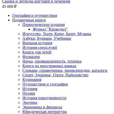
Сказки и легенды ингушей и чеченцев
45 000 ₽
География и путешествия
Подарочные книги
Разделы
Периодические издания
каталога
Журнал "Крокодил"
Искусство, Театр, Кино, Балет, Музыка
Азбуки, Буквари, Учебники
Военная история
История спецслужб
Книги для детей
Фольклор
Наука, промышленность, техника
Книги на иностранных языках
Словари, справочники, энциклопедии, каталоги
Спорт, Здоровье, Охота, Рыболовство
Кулинария
Путешествия и география
История
Поэзия
История повседневности
Эротика
Экономика и финансы
Юридическая литература