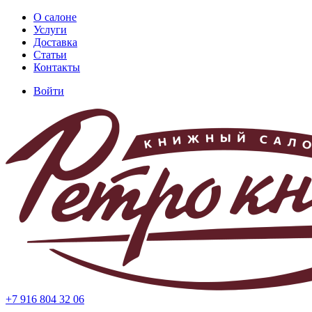
Перейти
О салоне
к
Услуги
Основная
основному
Доставка
навигация
содержанию
Статьи
Контакты
Войти
Меню
учётной
записи
пользователя
+7 916 804 32 06