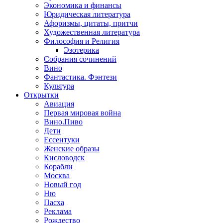
Экономика и финансы
Юридическая литература
Афоризмы, цитаты, притчи
Художественная литература
Философия и Религия
Эзотерика
Собрания сочинений
Вино
Фантастика. Фэнтези
Культура
Открытки
Авиация
Первая мировая война
Вино.Пиво
Дети
Ессентуки
Женские образы
Кисловодск
Корабли
Москва
Новый год
Ню
Пасха
Реклама
Рождество