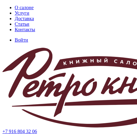
Перейти
О салоне
к
Услуги
Основная
основному
Доставка
навигация
содержанию
Статьи
Контакты
Войти
Меню
учётной
записи
пользователя
+7 916 804 32 06