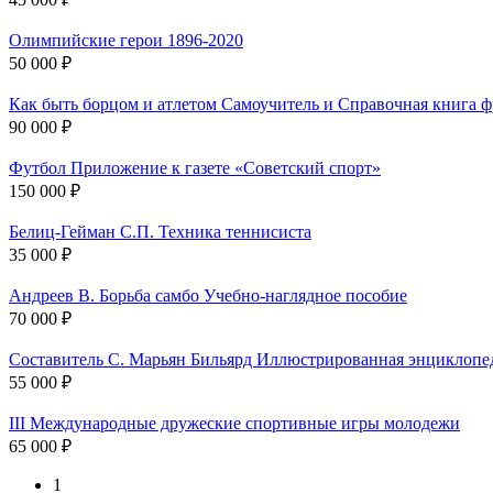
Олимпийские герои 1896-2020
50 000 ₽
Как быть борцом и атлетом Самоучитель и Справочная книга ф
90 000 ₽
Футбол Приложение к газете «Советский спорт»
150 000 ₽
Белиц-Гейман С.П. Техника теннисиста
35 000 ₽
Андреев В. Борьба самбо Учебно-наглядное пособие
70 000 ₽
Составитель С. Марьян Бильярд Иллюстрированная энциклопе
55 000 ₽
III Международные дружеские спортивные игры молодежи
65 000 ₽
1