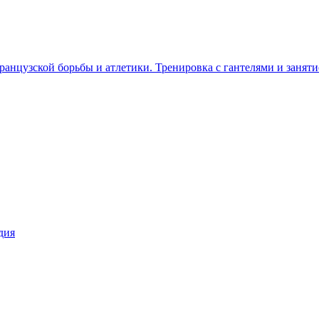
ранцузской борьбы и атлетики. Тренировка с гантелями и занят
дия