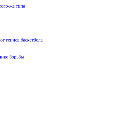
того-же типа
от гениев баскетбола
нике борьбы