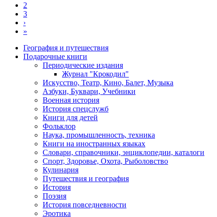
2
Нумерация
3
страниц
›
Следующая
»
страница
Последняя
страница
География и путешествия
Подарочные книги
Разделы
Периодические издания
каталога
Журнал "Крокодил"
Искусство, Театр, Кино, Балет, Музыка
Азбуки, Буквари, Учебники
Военная история
История спецслужб
Книги для детей
Фольклор
Наука, промышленность, техника
Книги на иностранных языках
Словари, справочники, энциклопедии, каталоги
Спорт, Здоровье, Охота, Рыболовство
Кулинария
Путешествия и география
История
Поэзия
История повседневности
Эротика