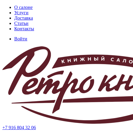
Перейти
О салоне
к
Услуги
Основная
основному
Доставка
навигация
содержанию
Статьи
Контакты
Войти
Меню
учётной
записи
пользователя
+7 916 804 32 06