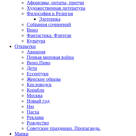
Афоризмы, цитаты, притчи
Художественная литература
Философия и Религия
Эзотерика
Собрания сочинений
Вино
Фантастика. Фэнтези
Культура
Открытки
Авиация
Первая мировая война
Вино.Пиво
Дети
Ессентуки
Женские образы
Кисловодск
Корабли
Москва
Новый год
Ню
Пасха
Реклама
Рождество
Советские праздники. Пропаганда.
Марки