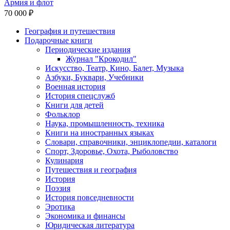
Армия и флот
70 000 ₽
География и путешествия
Подарочные книги
Разделы
Периодические издания
каталога
Журнал "Крокодил"
Искусство, Театр, Кино, Балет, Музыка
Азбуки, Буквари, Учебники
Военная история
История спецслужб
Книги для детей
Фольклор
Наука, промышленность, техника
Книги на иностранных языках
Словари, справочники, энциклопедии, каталоги
Спорт, Здоровье, Охота, Рыболовство
Кулинария
Путешествия и география
История
Поэзия
История повседневности
Эротика
Экономика и финансы
Юридическая литература