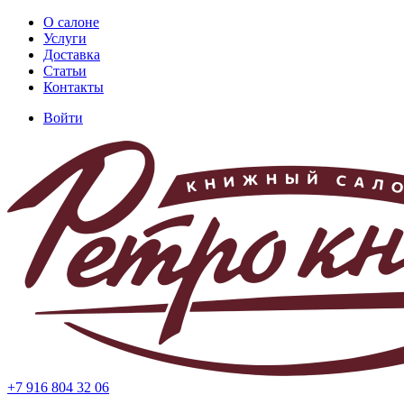
Перейти
О салоне
к
Услуги
Основная
основному
Доставка
навигация
содержанию
Статьи
Контакты
Войти
Меню
учётной
записи
пользователя
+7 916 804 32 06