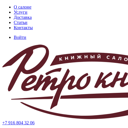
Перейти
О салоне
к
Услуги
Основная
основному
Доставка
навигация
содержанию
Статьи
Контакты
Войти
Меню
учётной
записи
пользователя
+7 916 804 32 06