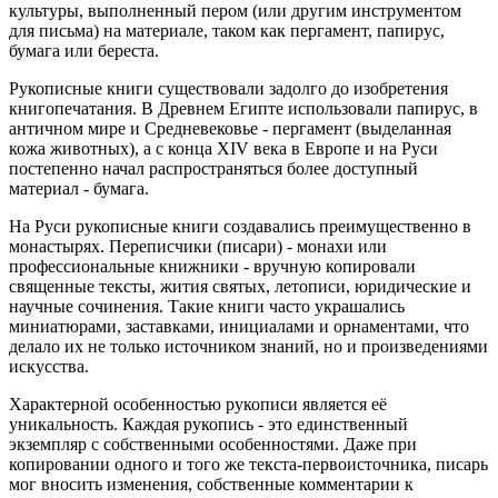
культуры, выполненный пером (или другим инструментом
для письма) на материале, таком как пергамент, папирус,
бумага или береста.
Рукописные книги существовали задолго до изобретения
книгопечатания. В Древнем Египте использовали папирус, в
античном мире и Средневековье - пергамент (выделанная
кожа животных), а с конца XIV века в Европе и на Руси
постепенно начал распространяться более доступный
материал - бумага.
На Руси рукописные книги создавались преимущественно в
монастырях. Переписчики (писари) - монахи или
профессиональные книжники - вручную копировали
священные тексты, жития святых, летописи, юридические и
научные сочинения. Такие книги часто украшались
миниатюрами, заставками, инициалами и орнаментами, что
делало их не только источником знаний, но и произведениями
искусства.
Характерной особенностью рукописи является её
уникальность. Каждая рукопись - это единственный
экземпляр с собственными особенностями. Даже при
копировании одного и того же текста-первоисточника, писарь
мог вносить изменения, собственные комментарии к