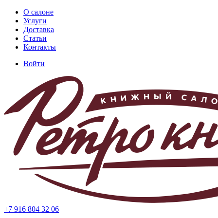
Перейти
О салоне
к
Услуги
Основная
основному
Доставка
навигация
содержанию
Статьи
Контакты
Войти
Меню
учётной
записи
пользователя
+7 916 804 32 06