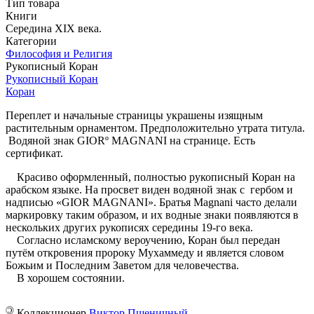
Тип товара
Книги
Середина XIX века.
Категории
Философия и Религия
Рукописный Коран
Рукописный Коран
Коран
Переплет и начальные страницы украшены изящным
растительным орнаментом. Предположительно утрата титула.
Водяной знак GIORº MAGNANI на странице. Есть
сертификат.
Красиво оформленный, полностью рукописный Коран на
арабском языке. На просвет виден водяной знак с гербом и
надписью «GIOR MAGNANI». Братья Magnani часто делали
маркировку таким образом, и их водные знаки появляются в
нескольких других рукописях середины 19-го века.
Согласно исламскому вероучению, Коран был передан
путём откровения пророку Мухаммеду и является словом
Божьим и Последним Заветом для человечества.
В хорошем состоянии.
©
Коллекционер
Виктор Пшеничный