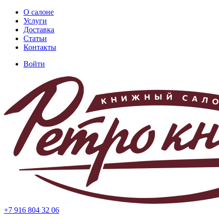
Перейти
О салоне
к
Услуги
Основная
основному
Доставка
навигация
содержанию
Статьи
Контакты
Войти
Меню
учётной
записи
пользователя
+7 916 804 32 06