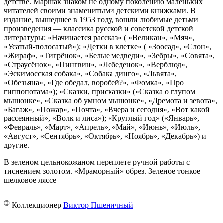
детстве. Маршак знаком не одному поколению маленьких
читателей своими знаменитыми детскими книжками. В
издание, вышедшее в 1953 году, вошли любимые детьми
произведения — классика русской и советской детской
литературы: «Начинается рассказ» ( «Великан», «Мяч»,
«Усатый-полосатый»); «Детки в клетке» ( «Зоосад», «Слон»,
«Жираф», «Тигрёнок», «Белые медведи», «Зебры», «Совята»,
«Страусёнок», «Пингвин», «Лебеденок», «Верблюд»,
«Эскимосская собака», «Собака динго», «Львята»,
«Обезьяна», «Где обедал, воробей?», «Фомка», «Про
гиппопотама»); «Сказки, присказки» («Сказка о глупом
мышонке», «Сказка об умном мышонке», «Дремота и зевота»,
«Багаж», «Пожар», «Почта», «Вчера и сегодня», «Вот какой
рассеянный», «Волк и лиса»); «Круглый год» («Январь»,
«Февраль», «Март», «Апрель», «Май», «Июнь», «Июль»,
«Август», «Сентябрь», «Октябрь», «Ноябрь», «Декабрь») и
другие.
В зеленом цельнокожаном переплете ручной работы с
тиснением золотом. «Мраморный» обрез. Зеленое тонкое
шелковое ляссе
©
Коллекционер
Виктор Пшеничный