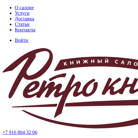
Перейти
О салоне
к
Услуги
Основная
основному
Доставка
навигация
содержанию
Статьи
Контакты
Войти
Меню
учётной
записи
пользователя
+7 916 804 32 06