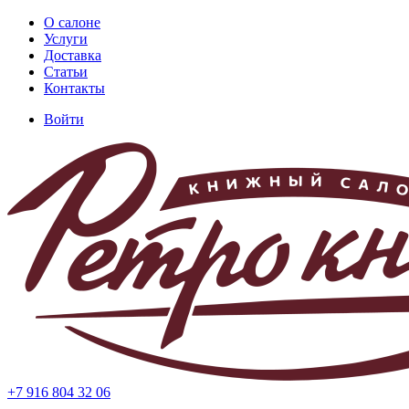
Перейти
О салоне
к
Услуги
Основная
основному
Доставка
навигация
содержанию
Статьи
Контакты
Войти
Меню
учётной
записи
пользователя
+7 916 804 32 06