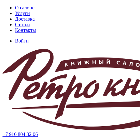
Перейти
О салоне
к
Услуги
Основная
основному
Доставка
навигация
содержанию
Статьи
Контакты
Войти
Меню
учётной
записи
пользователя
+7 916 804 32 06