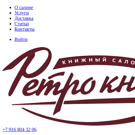
Перейти
О салоне
к
Услуги
Основная
основному
Доставка
навигация
содержанию
Статьи
Контакты
Войти
Меню
учётной
записи
пользователя
+7 916 804 32 06