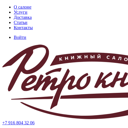
Перейти
О салоне
к
Услуги
Основная
основному
Доставка
навигация
содержанию
Статьи
Контакты
Войти
Меню
учётной
записи
пользователя
+7 916 804 32 06