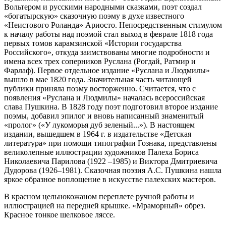
Вольтером и русскими народными сказками, поэт создал
«богатырскую» сказочную поэму в духе известного
«Неистового Роланда» Ариосто. Непосредственным стимулом
к началу работы над поэмой стал выход в феврале 1818 года
первых томов карамзинской «Истории государства
Российского», откуда заимствованы многие подробности и
имена всех трех соперников Руслана (Рогдай, Ратмир и
Фарлаф). Первое отдельное издание «Руслана и Людмилы»
вышло в мае 1820 года. Значительная часть читающей
публики приняла поэму восторженно. Считается, что с
появления «Руслана и Людмилы» началась всероссийская
слава Пушкина. В 1828 году поэт подготовил второе издание
поэмы, добавил эпилог и вновь написанный знаменитый
«пролог» («У лукоморья дуб зеленый...»). В настоящем
издании, вышедшем в 1964 г. в издательстве «Детская
литература» при помощи типографии Гознака, представлены
великолепные иллюстрации художников Палеха Бориса
Николаевича Парилова (1922 –1985) и Виктора Дмитриевича
Дудорова (1926–1981). Сказочная поэзия А.С. Пушкина нашла
яркое образное воплощение в искусстве палехских мастеров.
В красном цельнокожаном переплете ручной работы и
иллюстрацией на передней крышке. «Мраморный» обрез.
Красное тонкое шелковое ляссе.