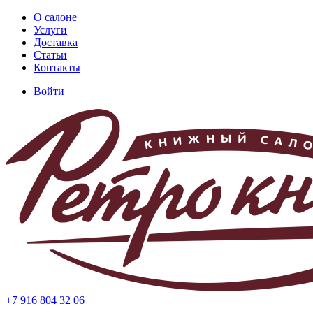
Перейти
О салоне
к
Услуги
Основная
основному
Доставка
навигация
содержанию
Статьи
Контакты
Войти
Меню
учётной
записи
пользователя
+7 916 804 32 06