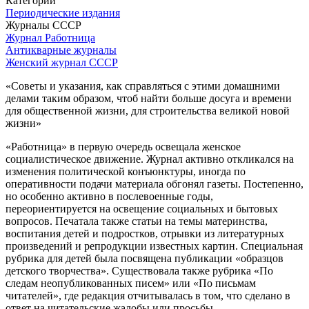
Категории
Периодические издания
Журналы СССР
Журнал Работница
Антикварные журналы
Женский журнал СССР
«Советы и указания, как справляться с этими домашними
делами таким образом, чтоб найти больше досуга и времени
для общественной жизни, для строительства великой новой
жизни»
«Работница» в первую очередь освещала женское
социалистическое движение. Журнал активно откликался на
изменения политической конъюнктуры, иногда по
оперативности подачи материала обгонял газеты. Постепенно,
но особенно активно в послевоенные годы,
переориентируется на освещение социальных и бытовых
вопросов. Печатала также статьи на темы материнства,
воспитания детей и подростков, отрывки из литературных
произведений и репродукции известных картин. Специальная
рубрика для детей была посвящена публикации «образцов
детского творчества». Существовала также рубрика «По
следам неопубликованных писем» или «По письмам
читателей», где редакция отчитывалась в том, что сделано в
ответ на читательские жалобы или просьбы.