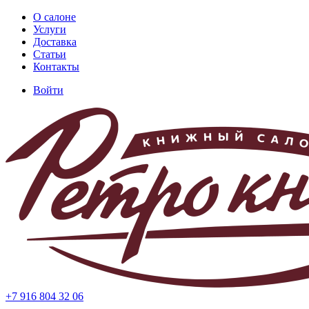
Перейти
О салоне
к
Услуги
Основная
основному
Доставка
навигация
содержанию
Статьи
Контакты
Войти
Меню
учётной
записи
пользователя
+7 916 804 32 06