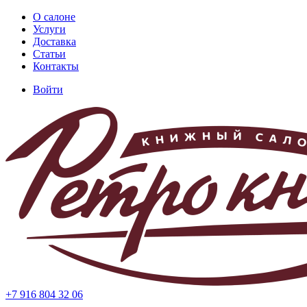
Перейти
О салоне
к
Услуги
Основная
основному
Доставка
навигация
содержанию
Статьи
Контакты
Войти
Меню
учётной
записи
пользователя
+7 916 804 32 06