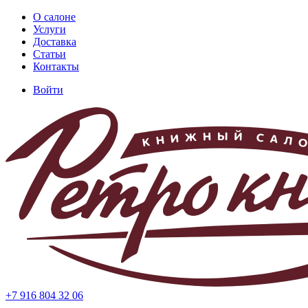
Перейти
О салоне
к
Услуги
Основная
основному
Доставка
навигация
содержанию
Статьи
Контакты
Войти
Меню
учётной
записи
пользователя
+7 916 804 32 06