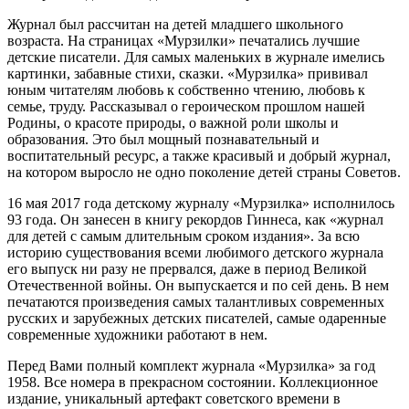
Журнал был рассчитан на детей младшего школьного
возраста. На страницах «Мурзилки» печатались лучшие
детские писатели. Для самых маленьких в журнале имелись
картинки, забавные стихи, сказки. «Мурзилка» прививал
юным читателям любовь к собственно чтению, любовь к
семье, труду. Рассказывал о героическом прошлом нашей
Родины, о красоте природы, о важной роли школы и
образования. Это был мощный познавательный и
воспитательный ресурс, а также красивый и добрый журнал,
на котором выросло не одно поколение детей страны Советов.
16 мая 2017 года детскому журналу «Мурзилка» исполнилось
93 года. Он занесен в книгу рекордов Гиннеса, как «журнал
для детей с самым длительным сроком издания». За всю
историю существования всеми любимого детского журнала
его выпуск ни разу не прервался, даже в период Великой
Отечественной войны. Он выпускается и по сей день. В нем
печатаются произведения самых талантливых современных
русских и зарубежных детских писателей, самые одаренные
современные художники работают в нем.
Перед Вами полный комплект журнала «Мурзилка» за год
1958. Все номера в прекрасном состоянии. Коллекционное
издание, уникальный артефакт советского времени в