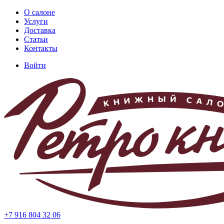
Перейти
О салоне
к
Услуги
Основная
основному
Доставка
навигация
содержанию
Статьи
Контакты
Войти
Меню
учётной
записи
пользователя
+7 916 804 32 06