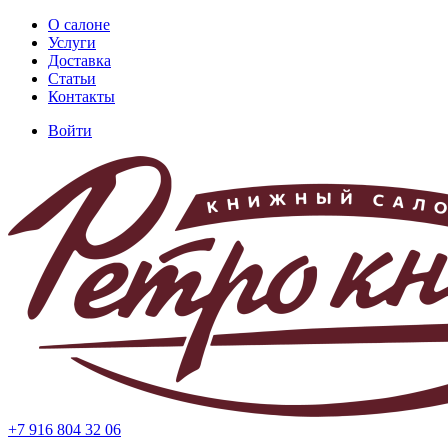
Перейти
О салоне
к
Услуги
Основная
основному
Доставка
навигация
содержанию
Статьи
Контакты
Войти
Меню
учётной
записи
пользователя
+7 916 804 32 06