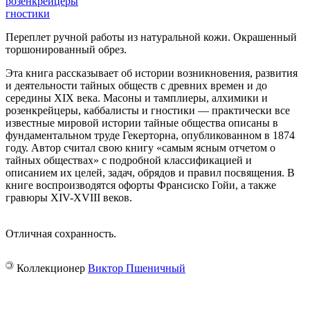
розенкрейцеры
гностики
Переплет ручной работы из натуральной кожи. Окрашенный
торшонированный обрез.
Эта книга рассказывает об истории возникновения, развития
и деятельности тайных обществ с древних времен и до
середины XIX века. Масоны и тамплиеры, алхимики и
розенкрейцеры, каббалисты и гностики — практически все
известные мировой истории тайные общества описаны в
фундаментальном труде Гекерторна, опубликованном в 1874
году. Автор считал свою книгу «самым ясным отчетом о
тайных обществах» с подробной классификацией и
описанием их целей, задач, обрядов и правил посвящения. В
книге воспроизводятся офорты Франсиско Гойи, а также
гравюры XIV-XVIII веков.
Отличная сохранность.
©
Коллекционер
Виктор Пшеничный