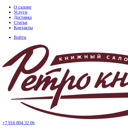
Перейти
О салоне
к
Услуги
Основная
основному
Доставка
навигация
содержанию
Статьи
Контакты
Войти
Меню
учётной
записи
пользователя
+7 916 804 32 06