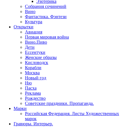
Эзотерика
Собрания сочинений
Вино
Фантастика. Фэнтези
Культура
Открытки
Авиация
Первая мировая война
Вино.Пиво
Дети
Ессентуки
Женские образы
Кисловодск
Корабли
Москва
Новый год
Ню
Пасха
Реклама
Рождество
Советские праздники. Пропаганда.
Марки
Российская Федерация. Листы Художественных
марок
Гравюры. Интерьер.