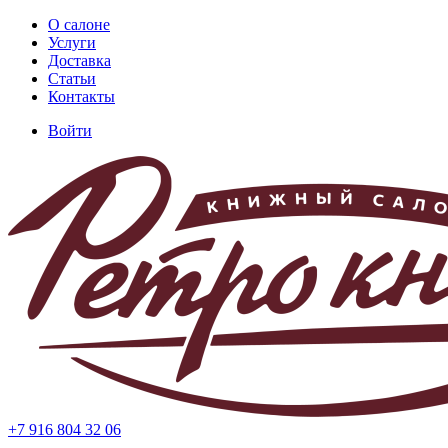
Перейти
О салоне
к
Услуги
Основная
основному
Доставка
навигация
содержанию
Статьи
Контакты
Войти
Меню
учётной
записи
пользователя
+7 916 804 32 06