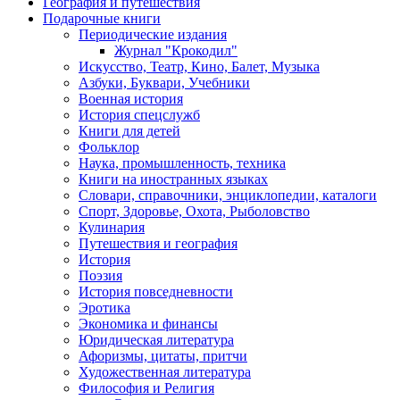
География и путешествия
Подарочные книги
Разделы
Периодические издания
каталога
Журнал "Крокодил"
Искусство, Театр, Кино, Балет, Музыка
Азбуки, Буквари, Учебники
Военная история
История спецслужб
Книги для детей
Фольклор
Наука, промышленность, техника
Книги на иностранных языках
Словари, справочники, энциклопедии, каталоги
Спорт, Здоровье, Охота, Рыболовство
Кулинария
Путешествия и география
История
Поэзия
История повседневности
Эротика
Экономика и финансы
Юридическая литература
Афоризмы, цитаты, притчи
Художественная литература
Философия и Религия