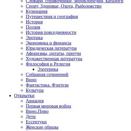
Словари, справочники, энциклопедии, каталоги
Спорт, Здоровье, Охота, Рыболовство
Кулинария
Путешествия и география
История
Поэзия
История повседневности
Эротика
Экономика и финансы
Юридическая литература
Афоризмы, цитаты, притчи
Художественная литература
Философия и Религия
Эзотерика
Собрания сочинений
Вино
Фантастика. Фэнтези
Культура
Открытки
Авиация
Первая мировая война
Вино.Пиво
Дети
Ессентуки
Женские образы