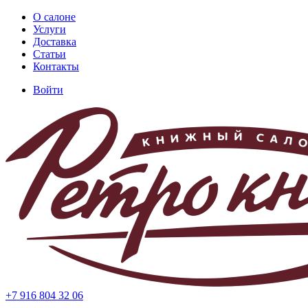
Перейти
О салоне
к
Услуги
Основная
основному
Доставка
навигация
содержанию
Статьи
Контакты
Войти
Меню
учётной
записи
пользователя
+7 916 804 32 06