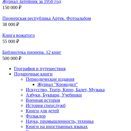
Журнал Затейник за 1950 год
150 000 ₽
Пионерская республика Артек. Фотоальбом
38 000 ₽
Книга вожатого
55 000 ₽
Библиотека пионера. 12 книг
500 000 ₽
География и путешествия
Подарочные книги
Разделы
Периодические издания
каталога
Журнал "Крокодил"
Искусство, Театр, Кино, Балет, Музыка
Азбуки, Буквари, Учебники
Военная история
История спецслужб
Книги для детей
Фольклор
Наука, промышленность, техника
Книги на иностранных языках