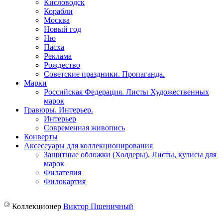
Кисловодск
Корабли
Москва
Новый год
Ню
Пасха
Реклама
Рождество
Советские праздники. Пропаганда.
Марки
Российская Федерация. Листы Художественных
марок
Гравюры. Интерьер.
Интерьер
Современная живопись
Конверты
Аксессуары для коллекционирования
Защитные обложки (Холдеры), Листы, кулисы для
марок
Филателия
Филокартия
©
Коллекционер
Виктор Пшеничный