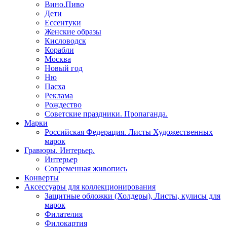
Вино.Пиво
Дети
Ессентуки
Женские образы
Кисловодск
Корабли
Москва
Новый год
Ню
Пасха
Реклама
Рождество
Советские праздники. Пропаганда.
Марки
Российская Федерация. Листы Художественных
марок
Гравюры. Интерьер.
Интерьер
Современная живопись
Конверты
Аксессуары для коллекционирования
Защитные обложки (Холдеры), Листы, кулисы для
марок
Филателия
Филокартия