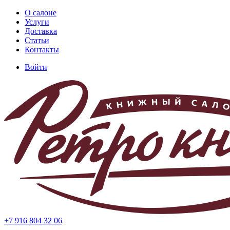
Перейти
О салоне
к
Услуги
Основная
основному
Доставка
навигация
содержанию
Статьи
Контакты
Войти
Меню
учётной
записи
пользователя
+7 916 804 32 06