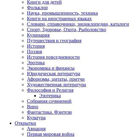
Книги для детей
Фольклор
Наука, промышленность, техника
Книги на иностранных языках
Словари, справочники, энциклопедии, каталоги
Спорт, Здоровье, Охота, Рыболовство
Кулинария
Путешествия и география
История
Поэзия
История повседневности
Эротика
Экономика и финансы
Юридическая литература
Афоризмы, цитаты, притчи
Художественная литература
Философия и Религия
Эзотерика
Собрания сочинений
Вино
Фантастика. Фэнтези
Культура
Открытки
Авиация
Первая мировая война