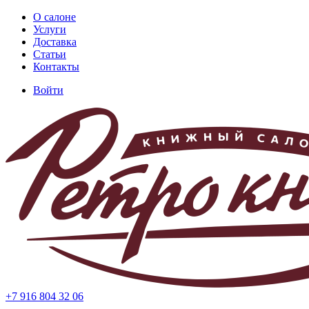
Перейти
О салоне
к
Услуги
Основная
основному
Доставка
навигация
содержанию
Статьи
Контакты
Войти
Меню
учётной
записи
пользователя
+7 916 804 32 06