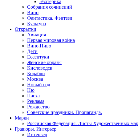
Эзотерика
Собрания сочинений
Вино
Фантастика. Фэнтези
Культура
Открытки
Авиация
Первая мировая война
Вино.Пиво
Дети
Ессентуки
Женские образы
Кисловодск
Корабли
Москва
Новый год
Ню
Пасха
Реклама
Рождество
Советские праздники. Пропаганда.
Марки
Российская Федерация. Листы Художественных ма
Гравюры. Интерьер.
Интерьер