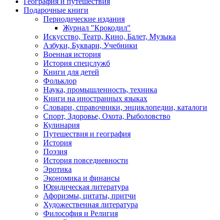
География и путешествия
Подарочные книги
Разделы
Периодические издания
каталога
Журнал "Крокодил"
Искусство, Театр, Кино, Балет, Музыка
Азбуки, Буквари, Учебники
Военная история
История спецслужб
Книги для детей
Фольклор
Наука, промышленность, техника
Книги на иностранных языках
Словари, справочники, энциклопедии, каталоги
Спорт, Здоровье, Охота, Рыболовство
Кулинария
Путешествия и география
История
Поэзия
История повседневности
Эротика
Экономика и финансы
Юридическая литература
Афоризмы, цитаты, притчи
Художественная литература
Философия и Религия