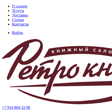
Перейти
О салоне
к
Услуги
Основная
основному
Доставка
навигация
содержанию
Статьи
Контакты
Войти
Меню
учётной
записи
пользователя
+7 916 804 32 06