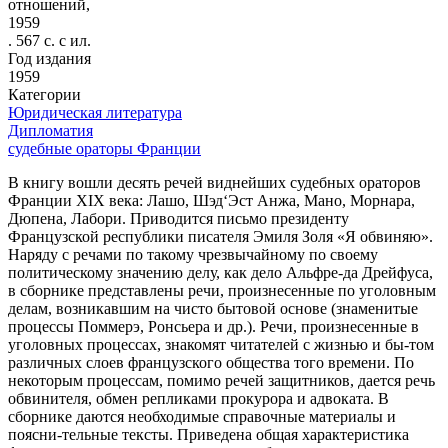
отношений,
1959
. 567 с. с ил.
Год издания
1959
Категории
Юридическая литература
Дипломатия
судебные ораторы Франции
В книгу вошли десять речей виднейших судебных ораторов
Франции XIX века: Лашо, Шэд‘Эст Анжа, Мано, Морнара,
Дюпена, Лабори. Приводится письмо президенту
Французской республики писателя Эмиля Золя «Я обвиняю».
Наряду с речами по такому чрезвычайному по своему
политическому значению делу, как дело Альфре-да Дрейфуса,
в сборнике представлены речи, произнесенные по уголовным
делам, возникавшим на чисто бытовой основе (знаменитые
процессы Поммерэ, Ронсьера и др.). Речи, произнесенные в
уголовных процессах, знакомят читателей с жизнью и бы-том
различных слоев французского общества того времени. По
некоторым процессам, помимо речей защитников, дается речь
обвинителя, обмен репликами прокурора и адвоката. В
сборнике даются необходимые справочные материалы и
поясни-тельные тексты. Приведена общая характеристика