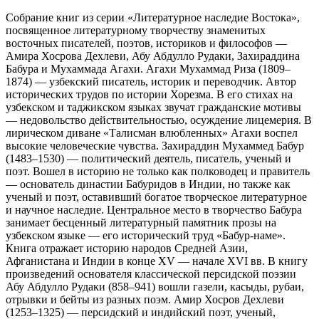
Собрание книг из серии «Литературное наследие Востока»,
посвященное литературному творчеству знаменитых
восточных писателей, поэтов, историков и философов —
Амира Хосрова Дехлеви, Абу Абдулло Рудаки, Захираддина
Бабура и Мухаммада Агахи. Агахи Мухаммад Риза (1809–
1874) — узбекский писатель, историк и переводчик. Автор
исторических трудов по истории Хорезма. В его стихах на
узбекском и таджикском языках звучат гражданские мотивы
— недовольство действительностью, осуждение лицемерия. В
лирическом диване «Талисман влюбленных» Агахи воспел
высокие человеческие чувства. Захираддин Мухаммед Бабур
(1483–1530) — политический деятель, писатель, ученый и
поэт. Вошел в историю не только как полководец и правитель
— основатель династии Бабуридов в Индии, но также как
ученый и поэт, оставивший богатое творческое литературное
и научное наследие. Центральное место в творчество Бабура
занимает бесценный литературный памятник прозы на
узбекском языке — его исторический труд «Бабур-наме».
Книга отражает историю народов Средней Азии,
Афганистана и Индии в конце XV — начале XVI вв. В книгу
произведений основателя классической персидской поэзии
Абу Абдулло Рудаки (858–941) вошли газели, касыды, рубаи,
отрывки и бейты из разных поэм. Амир Хосров Дехлеви
(1253–1325) — персидский и индийский поэт, ученый,