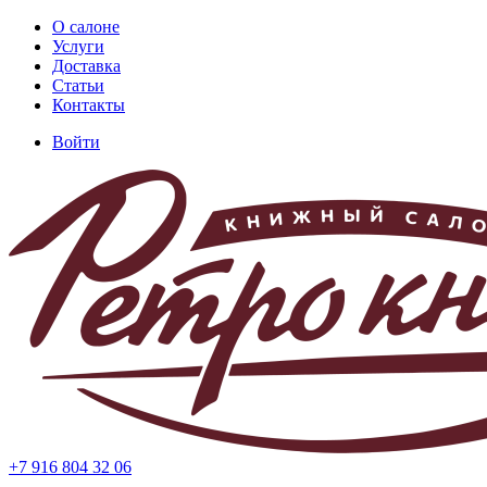
Перейти
О салоне
к
Услуги
Основная
основному
Доставка
навигация
содержанию
Статьи
Контакты
Войти
Меню
учётной
записи
пользователя
+7 916 804 32 06