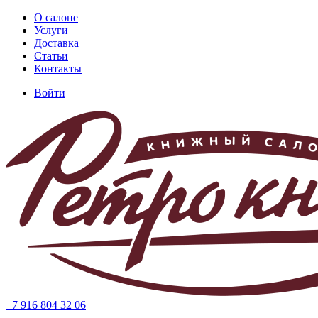
Перейти
О салоне
к
Услуги
Основная
основному
Доставка
навигация
содержанию
Статьи
Контакты
Войти
Меню
учётной
записи
пользователя
+7 916 804 32 06