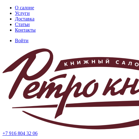
Перейти
О салоне
к
Услуги
Основная
основному
Доставка
навигация
содержанию
Статьи
Контакты
Войти
Меню
учётной
записи
пользователя
+7 916 804 32 06