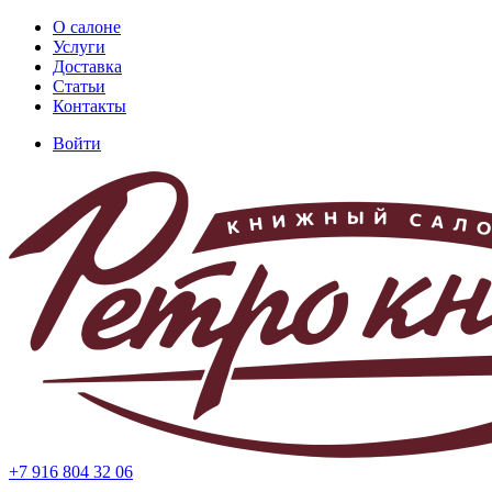
Перейти
О салоне
к
Услуги
Основная
основному
Доставка
навигация
содержанию
Статьи
Контакты
Войти
Меню
учётной
записи
пользователя
+7 916 804 32 06