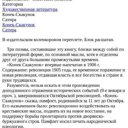
Категории
Художественная литература
Конек-Скакунок
Сатира
Конек-Скакунок
Сатира
В издательском коленкоровом переплете. Блок расшатан.
Три поэмы, составившие эту книгу, близки между собой по
литературной форме, по основной мысли, хотя и отделены
друг от друга большими промежутками времени.
«Конек Скакунок» впервые напечатан в 1906 г.
Содержание: революция 1905 года, ее временное поражение и
новая революция, отдавшая власть и все богатства в стране в
руки трудящихся.
Разумеется, нельзя искать в этом произведении
доподлинного отражения исторических событий (9-е января и
проч. ), завершившихся Октябрьской революцией. «Конек-
Скакунок» сказка, памфлет, родившийся за 11 лет до Октября.
Его назначением было: революционно воздействовать на
крестьянские массы, поднять их на новое восстание, на
поддержку борьбы пролетариата против дворянско-
буржуазного строя. Памфлет носил печать народнической
идеологии.