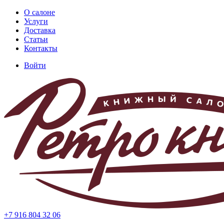
Перейти
О салоне
к
Услуги
Основная
основному
Доставка
навигация
содержанию
Статьи
Контакты
Войти
Меню
учётной
записи
пользователя
+7 916 804 32 06