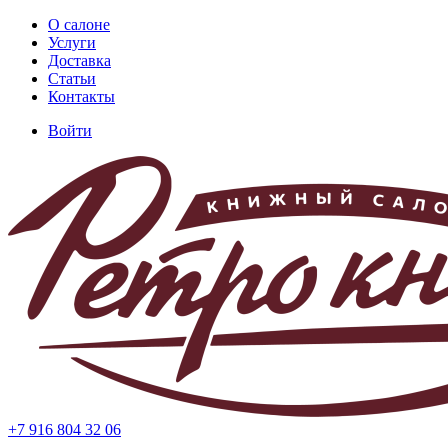
Перейти
О салоне
к
Услуги
Основная
основному
Доставка
навигация
содержанию
Статьи
Контакты
Войти
Меню
учётной
записи
пользователя
+7 916 804 32 06