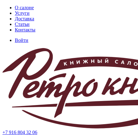
Перейти
О салоне
к
Услуги
Основная
основному
Доставка
навигация
содержанию
Статьи
Контакты
Войти
Меню
учётной
записи
пользователя
+7 916 804 32 06