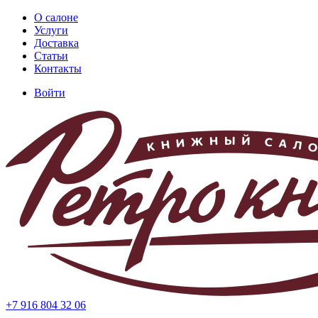
Перейти
О салоне
к
Услуги
Основная
основному
Доставка
навигация
содержанию
Статьи
Контакты
Войти
Меню
учётной
записи
пользователя
+7 916 804 32 06