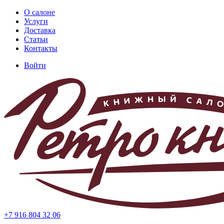
Перейти
О салоне
к
Услуги
Основная
основному
Доставка
навигация
содержанию
Статьи
Контакты
Войти
Меню
учётной
записи
пользователя
+7 916 804 32 06