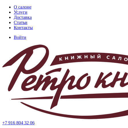
Перейти
О салоне
к
Услуги
Основная
основному
Доставка
навигация
содержанию
Статьи
Контакты
Войти
Меню
учётной
записи
пользователя
+7 916 804 32 06