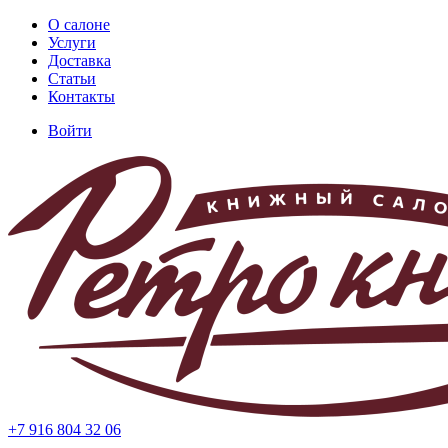
Перейти
О салоне
к
Услуги
Основная
основному
Доставка
навигация
содержанию
Статьи
Контакты
Войти
Меню
учётной
записи
пользователя
+7 916 804 32 06